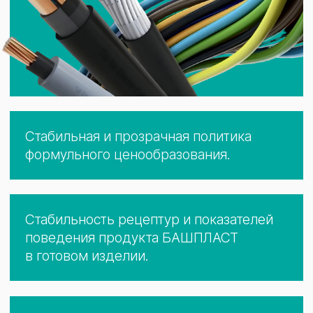
колебаний рынка.
11 000 м²
склад хранения химического сырья
20 дней
3 000 м³
автономной работы
емкостный парк
— буфер надежности
для хранения