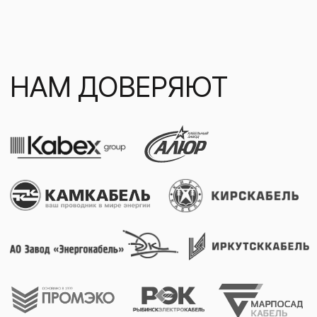
Карьера
О компании
Новости и статьи
Контакты
Карта сайта
+7 (3473) 23-11-00
mail@bashplast.ru
453105, Республика Башкортостан,
г. Стерлитамак, ул. Бабушкина, 171
Политика Конфиденциальности