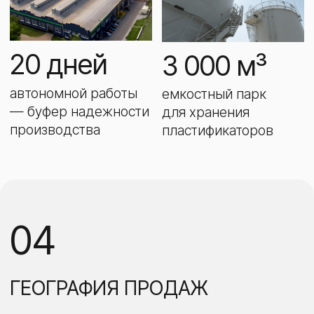
05
НТЦ ПОЛИМЕР —
ВАШЕ КОНКУРЕНТНОЕ
ПРЕИМУЩЕСТВО НА РЫНКЕ
НТЦ ПОЛИМЕР объединяет
аккредитованную лабораторию, центр
разработок и испытательный центр кабеля.
Это позволяет проводить испытания,
разрабатывать новые материалы
и интерпретировать их поведение
в кабеле — всё в одном месте. Партнеры
получают доступ к инновациям
и практическим решениям для своих задач.
ИДЕЯ
РАЗРАБОТКА