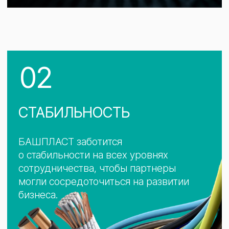
Стабильность рецептур и показателей
поведения продукта БАШПЛАСТ
в готовом изделии.
Стабильность партнерского
портфеля составляет 96%*.
*Данные приведены за период 2022-2025
03
АВТОНОМНОСТЬ
ПРОИЗВОДСТВА
Партнеры компании получают
гарантированные поставки, отсутствие
зависимости от сезонной нагрузки и