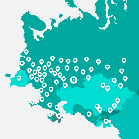
ИСТОРИЯ
КОМПАНИИ
БАШПЛАСТ — надежная компания, которая
умеет адаптироваться к рынку и новым
вызовам, обеспечивает долгосрочную
стабильность производству партнеров.